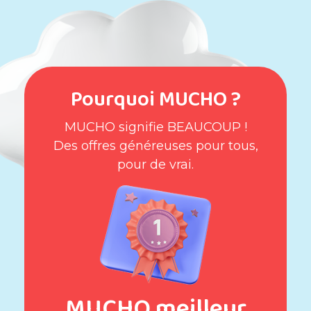
Pourquoi MUCHO ?
MUCHO signifie BEAUCOUP !
Des offres généreuses pour tous,
pour de vrai.
MUCHO meilleur