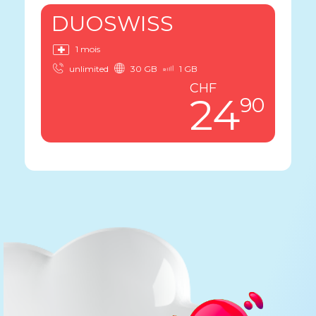
DUOSWISS
1 mois
unlimited
30 GB
1 GB
CHF
24
90