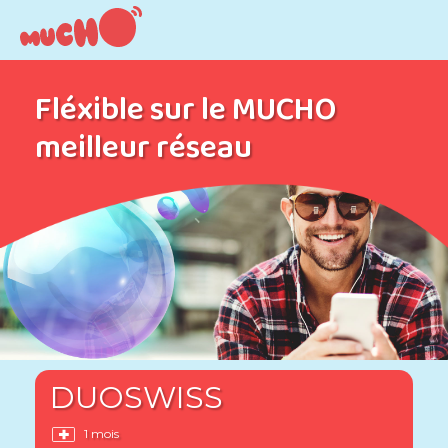
Fléxible sur le MUCHO
meilleur réseau
DUOSWISS
1 mois