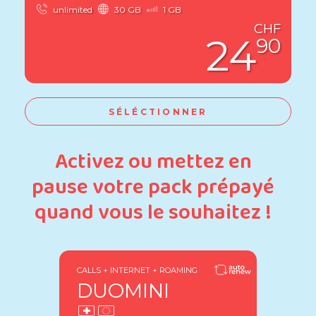
unlimited
30 GB
1 GB
CHF
24
90
SÉLÉCTIONNER
Activez ou mettez en
pause votre pack prépayé
quand vous le souhaitez !
CALLS + INTERNET + ROAMING
DUOMINI