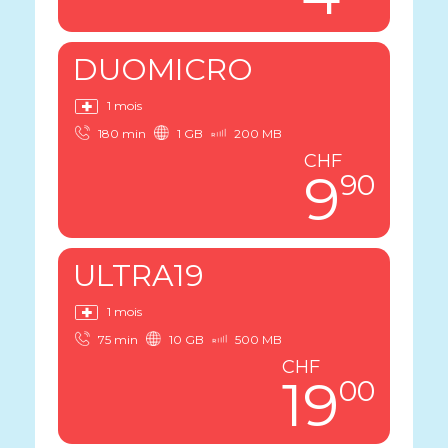
DUOMICRO
1 mois
180 min
1 GB
200 MB
CHF
9
90
ULTRA19
1 mois
75 min
10 GB
500 MB
CHF
19
00