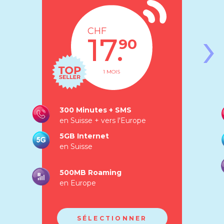
›
CHF
17.
90
1 MOIS
300 Minutes + SMS
en Suisse + vers l'Europe
5GB Internet
en Suisse
500MB Roaming
en Europe
SÉLECTIONNER