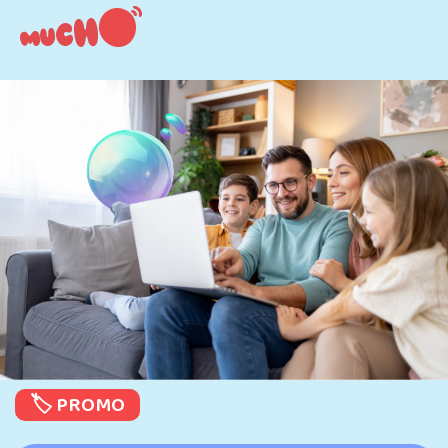
🏷️ PROMO