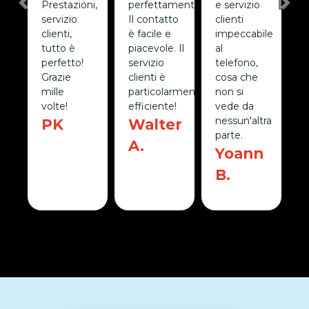
S
d
Prestazioni,
perfettamente!
e servizio
Previous
Nex
S
!
servizio
Il contatto
clienti
c
clienti,
è facile e
impeccabile
S
tutto è
piacevole. Il
al
s
o
perfetto!
servizio
telefono,
c
,
Grazie
clienti è
cosa che
d
mille
particolarmente
non si
R
do
volte!
efficiente!
vede da
d
nessun'altra
PK
Walter
parte.
A.
otte
Yoann
F
B.