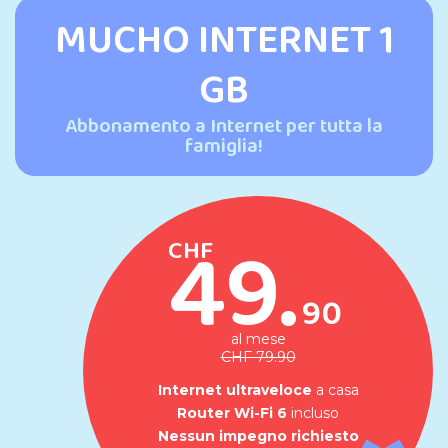
MUCHO INTERNET 1
GB
Abbonamento a Internet per tutta la
famiglia!
49.
CHF
90
al mese
CHF 79.90
Internet ultraveloce
a casa
Router Wi-Fi 6
incluso
Nessun impegno richiesto