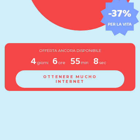
-37%
PER LA VITA
OFFERTA ANCORA DISPONIBILE
4
6
55
7
giorni
ore
min
sec
OTTENERE MUCHO
INTERNET