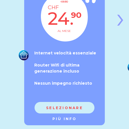
49.90
›
CHF
24.
90
AL MESE
Internet velocità essenziale
Router Wifi di ultima
generazione incluso
Nessun impegno richiesto
SELEZIONARE
PIÙ INFO