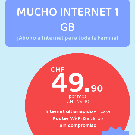
MUCHO INTERNET 1
GB
¡Abono a Internet para toda la familia!
49.
CHF
90
por mes
CHF 79.90
Internet ultrarrápido
en casa
Router Wi-Fi 6
incluido
Sin compromiso