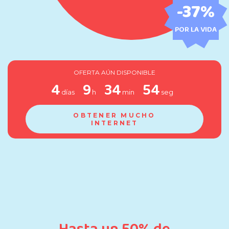
-37%
POR LA VIDA
OFERTA AÚN DISPONIBLE
4
9
34
52
días
h
min
seg
OBTENER MUCHO
INTERNET