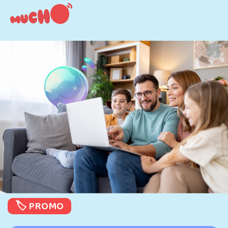
🏷️ PROMO