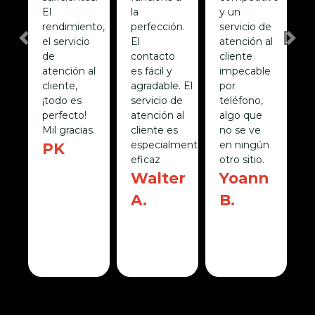
e
El
la
y un
S
rendimiento,
perfección.
servicio de
E
el servicio
El
atención al
Previous
Nex
d
de
contacto
cliente
a
o
atención al
es fácil y
impecable
c
,
cliente,
agradable. El
por
S
a
¡todo es
servicio de
teléfono,
perfecto!
atención al
algo que
a
Mil gracias.
cliente es
no se ve
e
e.
especialmente
en ningún
PK
d
eficaz
otro sitio.
otte
¡
Walter
Yoann
r
A.
B.
F