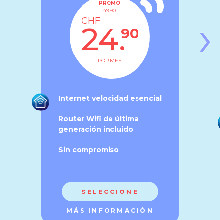
PROMO
49.90
›
CHF
24.
90
POR MES
Internet velocidad esencial
Router Wifi de última
generación incluido
Sin compromiso
SELECCIONE
MÁS INFORMACIÓN